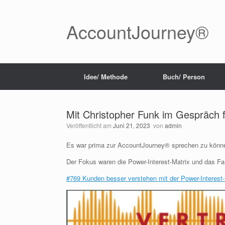
Zum
Inhalt
springen
AccountJourney®
Idee/ Methode
Buch/ Person
Mit Christopher Funk im Gespräch 
Veröffentlicht am
Juni 21, 2023
von
admin
Es war prima zur AccountJourney® sprechen zu könn
Der Fokus waren die Power-Interest-Matrix und das Fa
#769 Kunden besser verstehen mit der Power-Interest-M