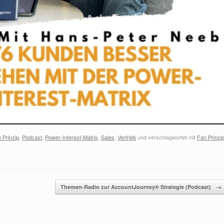
 Prinzip
,
Podcast
,
Power-Interest-Matrix
,
Sales
,
Vertrieb
und verschlagwortet mit
Fan Prinzi
Themen-Radio zur AccountJourney® Strategie (Podcast)
→