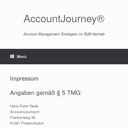
Zum
Inhalt
springen
AccountJourney®
Account Management Strategien im B2B-Vertrieb
Menü
Impressum
Angaben gemäß § 5 TMG:
Hans-Peter Neeb
AccountJourney®
Frankenweg 38
61381 Friedrichsdorf