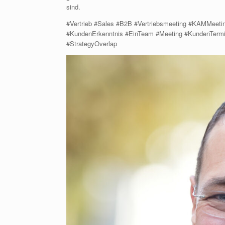
sind.
#Vertrieb #Sales #B2B #Vertriebsmeeting #KAMMeeti
#KundenErkenntnis #EinTeam #Meeting #KundenTer
#StrategyOverlap