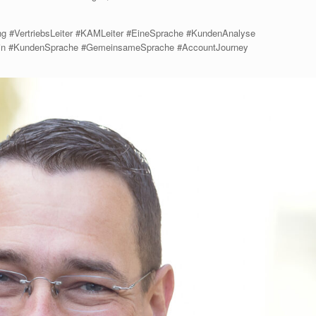
ng #VertriebsLeiter #KAMLeiter #EineSprache #KundenAnalyse
min #KundenSprache #GemeinsameSprache #AccountJourney