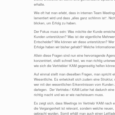
erhalte.
Wie oft hat man erlebt, dass in internen Team Meeting
lamentiert wird und dass „alles ganz schlimm ist“. Ni
blicken, um Erfolg zu haben.
Der Fokus muss sein: Was möchte der Kunde erreichen
Kunden unterstützen? Was ist der eigentliche Mehrwer
Entscheider? Wie können wir diese unterstützen? Wer
Erfolge haben wir bisher gehabt? Welche Informatione
Allein diese Fragen sind nun eine hervorragende Agend
konzentriert, stellt schnell fest, wo man richtig unterw
wie sich die Vertriebler/ KAM gegenseitig helfen könn
Auf einmal stellt man dieselben Fragen, man spricht 
Wesentliche. Es entwickelt sich zudem eine Struktur, 
wer mit den wesentlichen Erkenntnissen vom Kunden z
darlegen. Der Vertriebs-/ KAM-Leiter hat dadurch ein
richtig macht und wo er wie nachsteuern muss.
Es zeigt sich, dass Meetings im Vertrieb/ KAM nach e
die Vergangenheit ist relevant, sondern welche neuen
gebracht wurden. Somit erhält man auch einen Leitfad