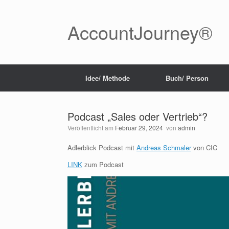
Zum
Inhalt
springen
AccountJourney®
Idee/ Methode
Buch/ Person
Podcast „Sales oder Vertrieb“?
Veröffentlicht am
Februar 29, 2024
von
admin
Adlerblick Podcast mit
Andreas Schmaler
von CIC
LINK
zum Podcast