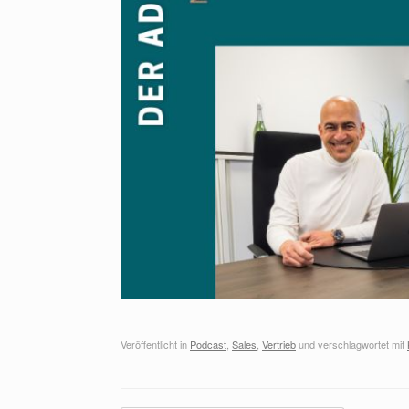
Veröffentlicht in
Podcast
,
Sales
,
Vertrieb
und verschlagwortet mit