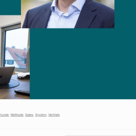
Kunde
,
Methode
,
Sales
,
System
,
Vertrieb
.