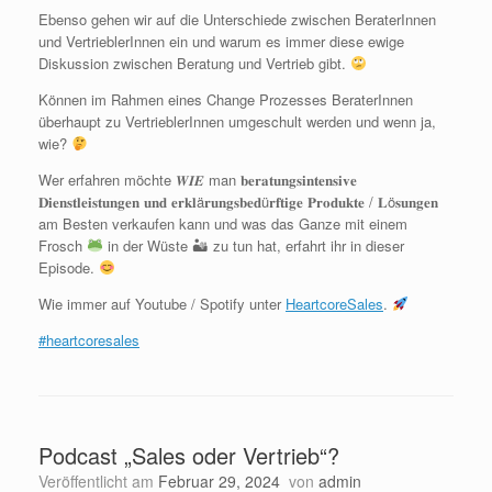
Ebenso gehen wir auf die Unterschiede zwischen BeraterInnen
und VertrieblerInnen ein und warum es immer diese ewige
Diskussion zwischen Beratung und Vertrieb gibt.
Können im Rahmen eines Change Prozesses BeraterInnen
überhaupt zu VertrieblerInnen umgeschult werden und wenn ja,
wie?
Wer erfahren möchte 𝑾𝑰𝑬 man 𝐛𝐞𝐫𝐚𝐭𝐮𝐧𝐠𝐬𝐢𝐧𝐭𝐞𝐧𝐬𝐢𝐯𝐞
𝐃𝐢𝐞𝐧𝐬𝐭𝐥𝐞𝐢𝐬𝐭𝐮𝐧𝐠𝐞𝐧 𝐮𝐧𝐝 𝐞𝐫𝐤𝐥ä𝐫𝐮𝐧𝐠𝐬𝐛𝐞𝐝ü𝐫𝐟𝐭𝐢𝐠𝐞 𝐏𝐫𝐨𝐝𝐮𝐤𝐭𝐞 / 𝐋ö𝐬𝐮𝐧𝐠𝐞𝐧
am Besten verkaufen kann und was das Ganze mit einem
Frosch
in der Wüste 🏜 zu tun hat, erfahrt ihr in dieser
Episode.
Wie immer auf Youtube / Spotify unter
HeartcoreSales
.
#heartcoresales
Podcast „Sales oder Vertrieb“?
Veröffentlicht am
Februar 29, 2024
von
admin