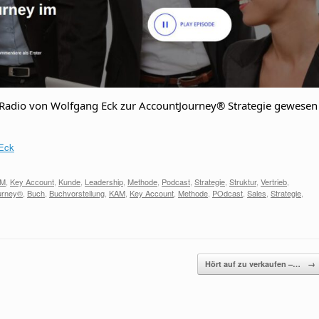
-Radio von Wolfgang Eck zur AccountJourney® Strategie gewesen
 Eck
AM
,
Key Account
,
Kunde
,
Leadership
,
Methode
,
Podcast
,
Strategie
,
Struktur
,
Vertrieb
,
urney®
,
Buch
,
Buchvorstellung
,
KAM
,
Key Account
,
Methode
,
POdcast
,
Sales
,
Strategie
,
Hört auf zu verkaufen –…
→