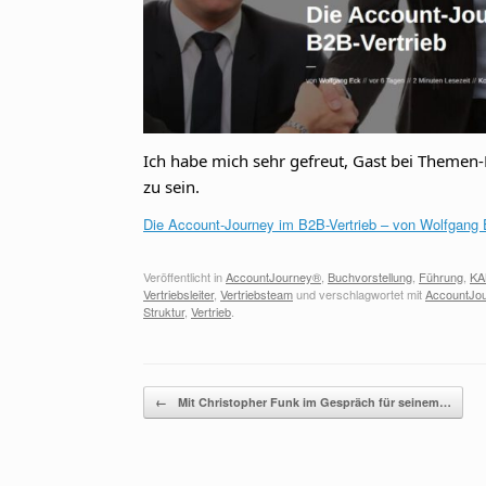
Ich habe mich sehr gefreut, Gast bei Themen
zu sein.
Die Account-Journey im B2B-Vertrieb – von Wolfgang
Veröffentlicht in
AccountJourney®
,
Buchvorstellung
,
Führung
,
K
Vertriebsleiter
,
Vertriebsteam
und verschlagwortet mit
AccountJo
Struktur
,
Vertrieb
.
Beitragsnavigation
←
Mit Christopher Funk im Gespräch für seinem…