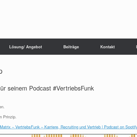
Lösung/ Angebot
Beiträge
Kontakt
p
für seinem Podcast #VertriebsFunk
en.
n Prinzip.
atrix – VertriebsFunk – Karriere, Recruiting und Vertrieb | Podcast on Spotif