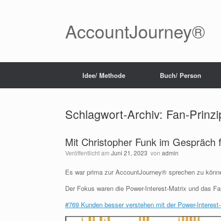
Zum
Inhalt
springen
AccountJourney®
Idee/ Methode
Buch/ Person
Schlagwort-Archiv:
Fan-Prinzi
Mit Christopher Funk im Gespräch 
Veröffentlicht am
Juni 21, 2023
von
admin
Es war prima zur AccountJourney® sprechen zu könn
Der Fokus waren die Power-Interest-Matrix und das Fa
#769 Kunden besser verstehen mit der Power-Interest-M