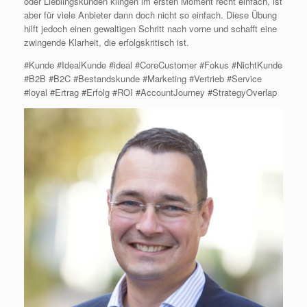
oder Lieblingskunden klingen im ersten Moment recht einfach, ist
aber für viele Anbieter dann doch nicht so einfach. Diese Übung
hilft jedoch einen gewaltigen Schritt nach vorne und schafft eine
zwingende Klarheit, die erfolgskritisch ist.
#Kunde #IdealKunde #ideal #CoreCustomer #Fokus #NichtKunde
#B2B #B2C #Bestandskunde #Marketing #Vertrieb #Service
#loyal #Ertrag #Erfolg #ROI #AccountJourney #StrategyOverlap